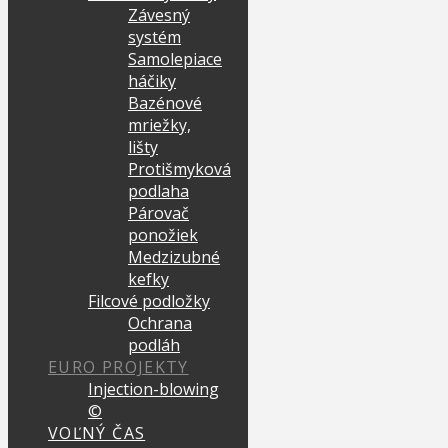
Závesný
systém
Samolepiace
háčiky
Bazénové
mriežky,
lišty
Protišmyková
podlaha
Párovač
ponožiek
Medzizubné
kefky
Filcové podložky
Ochrana
podláh
EURO PROJEKTY
Injection-blowing
©
VOĽNÝ ČAS