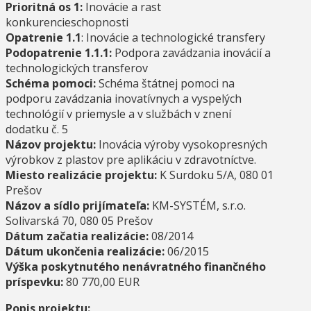
Prioritná os 1:
Inovácie a rast
konkurencieschopnosti
Opatrenie 1.1
: Inovácie a technologické transfery
Podopatrenie 1.1.1:
Podpora zavádzania inovácií a
technologických transferov
Schéma pomoci:
Schéma štátnej pomoci na
podporu zavádzania inovatívnych a vyspelých
technológií v priemysle a v službách v znení
dodatku č. 5
Názov projektu:
Inovácia výroby vysokopresných
výrobkov z plastov pre aplikáciu v zdravotníctve.
Miesto realizácie projektu:
K Surdoku 5/A, 080 01
Prešov
Názov a sídlo prijímateľa:
KM-SYSTÉM, s.r.o.
Solivarská 70, 080 05 Prešov
Dátum začatia realizácie:
08/2014
Dátum ukončenia realizácie:
06/2015
Výška poskytnutého nenávratného finančného
príspevku:
80 770,00 EUR
Popis projektu: