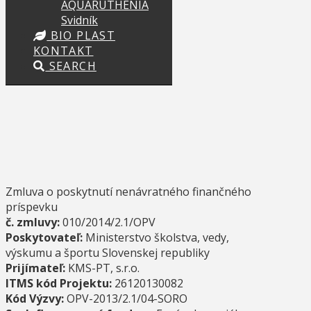
AQUARUTHENIA
Svidník
BIO PLAST
KONTAKT
SEARCH
Zmluva o poskytnutí nenávratného finančného
príspevku
č. zmluvy:
010/2014/2.1/OPV
Poskytovateľ:
Ministerstvo školstva, vedy,
výskumu a športu Slovenskej republiky
Prijímateľ:
KMS-PT, s.r.o.
ITMS kód Projektu:
26120130082
Kód Výzvy:
OPV-2013/2.1/04-SORO